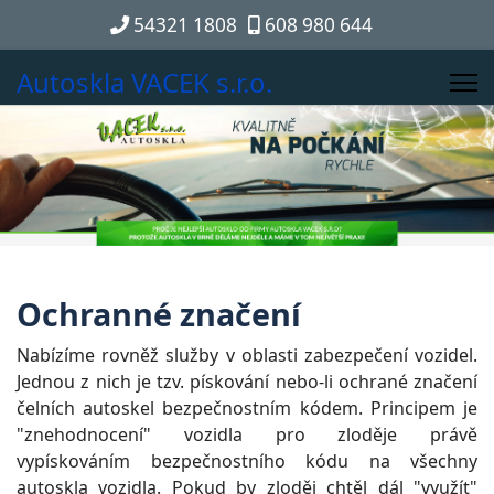
54321 1808
608 980 644
Autoskla VACEK s.r.o.
Ochranné značení
Nabízíme rovněž služby v oblasti zabezpečení vozidel.
Jednou z nich je tzv. pískování nebo-li ochrané značení
čelních autoskel bezpečnostním kódem. Principem je
"znehodnocení" vozidla pro zloděje právě
vypískováním bezpečnostního kódu na všechny
autoskla vozidla. Pokud by zloděj chtěl dál "využít"