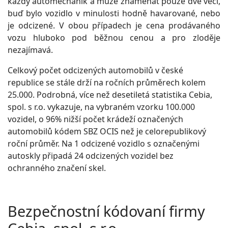
každý automechanik a může znamenat pouze dvě věci,
buď bylo vozidlo v minulosti hodně havarované, nebo
je odcizené. V obou případech je cena prodávaného
vozu hluboko pod běžnou cenou a pro zloděje
nezajímavá.
Celkový počet odcizených automobilů v české
republice se stále drží na ročních průměrech kolem
25.000. Podrobná, více než desetiletá statistika Cebia,
spol. s r.o. vykazuje, na vybraném vzorku 100.000
vozidel, o 96% nižší počet krádeží označených
automobilů kódem SBZ OCIS než je celorepublikový
roční průměr. Na 1 odcizené vozidlo s označenými
autoskly připadá 24 odcizených vozidel bez
ochranného značení skel.
Bezpečnostní kódovaní firmy