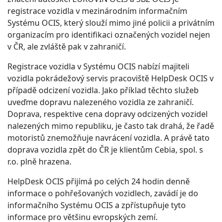
registrace vozidla v mezinárodním informačním
Systému OCIS, který slouží mimo jiné policii a privátním
organizacím pro identifikaci označených vozidel nejen
v ČR, ale zvláště pak v zahraničí.
Registrace vozidla v Systému OCIS nabízí majiteli
vozidla pokrádežový servis pracoviště HelpDesk OCIS v
případě odcizení vozidla. Jako příklad těchto služeb
uveďme dopravu nalezeného vozidla ze zahraničí.
Doprava, respektive cena dopravy odcizených vozidel
nalezených mimo republiku, je často tak drahá, že řadě
motoristů znemožňuje navrácení vozidla. A právě tato
doprava vozidla zpět do ČR je klientům Cebia, spol. s
r.o. plně hrazena.
HelpDesk OCIS přijímá po celých 24 hodin denně
informace o pohřešovaných vozidlech, zavádí je do
informačního Systému OCIS a zpřístupňuje tyto
informace pro většinu evropských zemí.