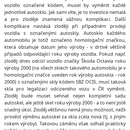
vozidlo označené kódem, musel by vyměnit každé
jednotlivé autosklo. Jak sami víte, je to investice nemalá
a pro zloděje znamená vážnou komplikaci. Další
komplikace nastává zloději při případném prodeji
vozidla s označenými autoskly. Autosklo každého
automobilu je totiž označeno homologační značkou,
která obsahuje datum jeho výroby - v drtivé většině
případů odpovídající roku výroby vozidla. Pokud např.
zloděj dnes odcizí vozidlo značky Škoda Octavia roku
výroby 2000 (na všech sklech takového automobilu je v
homologační značce uveden rok výroby autoskla - rok
2000) s označenými skly kódem SBZ OCIS, musí taková
skla pro legalizaci odcizeného vozu v ČR vyměnit.
Zloděj bude muset sehnat nejen kompletní sadu
autoskel, ale ještě skel roku výroby 2000 - a to není jistě
snadný úkol. Zloděj většinou nemá jinou možnost, nežli
provést výměnu autoskel za skla zcela nová (tj. s jiným
rokem výroby). Takovou záměnu však odhalí prakticky