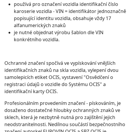
používá pro označení vozidla identifikační číslo
karoserie vozidla - VIN = identifikátor jednoznačně
popisující identitu vozidla, obsahuje vždy 17
alfanumerických znaků
je nutné objednat výrobu šablon dle VIN
konkrétního vozidla.
Ochranné značení spočívá ve vypískování vnějších
identifikačních znaků na skla vozidla, vylepení dvou
samolepicích etiket OCIS, vystavení "Osvědčení o
registraci údajů o vozidle do Systému OCIS" a
identifikační karty OCIS.
Profesionálním provedením značení - pískováním, je
dosaženo dostatečné hloubky ochranných znaků ve
sklech, která je nezbytně nutná pro zajištění jejich
neodstranitelnosti. Nedílnou součástí bezpečnostního
značení autoskel EUROVIN OCIS a SBZ OCIS je