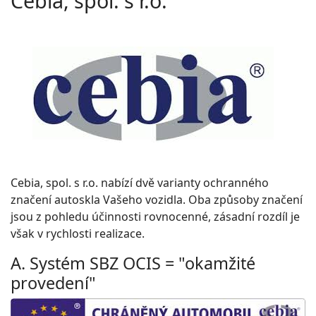
Cebia, spol. s r.o.
Cebia, spol. s r.o. nabízí dvě varianty ochranného
značení autoskla Vašeho vozidla. Oba způsoby značení
jsou z pohledu účinnosti rovnocenné, zásadní rozdíl je
však v rychlosti realizace.
A. Systém SBZ OCIS = "okamžité
provedení"